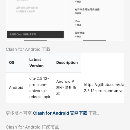
Clash for Android 下载
Latest
OS
Description
Version
cfa-2.5.12-
Android P
premium-
https://github.com/clash
Android
核心 通用版
universal-
2.5.12-premium-universal
本
release.apk
更多版本可至
Clash for Android 官网下载
下载。
Clash for Android 订阅节点